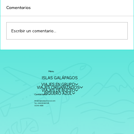
Comentarios
Escribir un comentario...
Viajes Piquero Azul La Agencia de Viajes
Ideal para Enfermeros con Beneficios
Exclusivos
Menu
ISLAS GALÁPAGOS
VIAJES EN GRUPO
VIAJES ORGANIZADOS
VIAJES DE BUCEO
PIQUERO AZUL
Contáctanos
info@viajespiqueroazul.com
Tel. +34 623 066 525
CICMA 4330