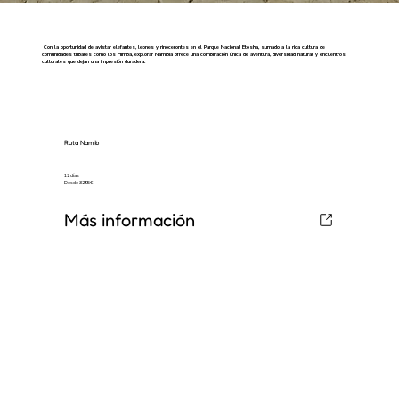
Con la oportunidad de avistar elefantes, leones y rinocerontes en el Parque Nacional Etosha, sumado a la rica cultura de
comunidades tribales como los Himba, explorar Namibia ofrece una combinación única de aventura, diversidad natural y encuentros
culturales que dejan una impresión duradera.
Ruta Namib
12 días
Desde 3295€
Más información