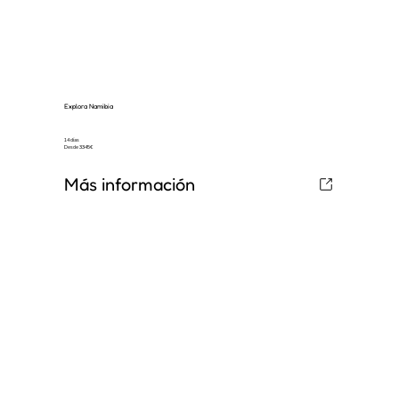
Explora Namibia
14 días
Desde 3345€
Más información