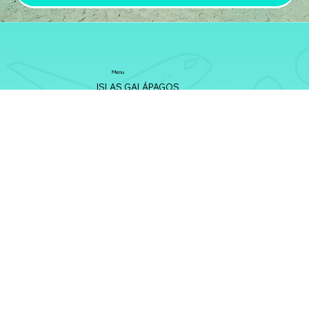
Menu
ISLAS GALÁPAGOS
VIAJES EN GRUPO
VIAJES ORGANIZADOS
VIAJES DE BUCEO
PIQUERO AZUL
Contáctanos
info@viajespiqueroazul.com
Tel. +34 623 066 525
CICMA 4330