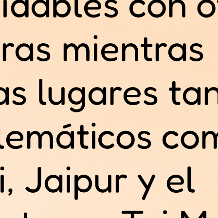
vidables con o
eras mientras
tas lugares ta
lemáticos co
, Jaipur y el