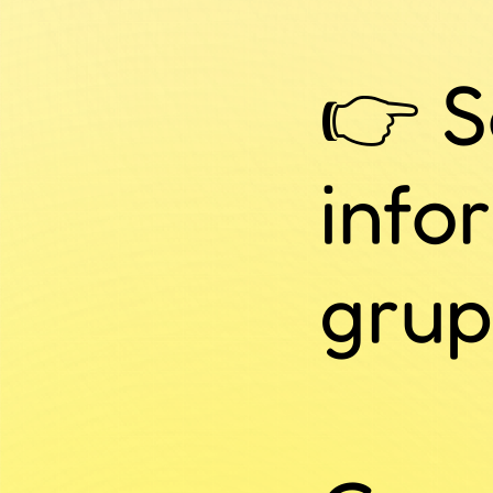
👉 S
info
gru