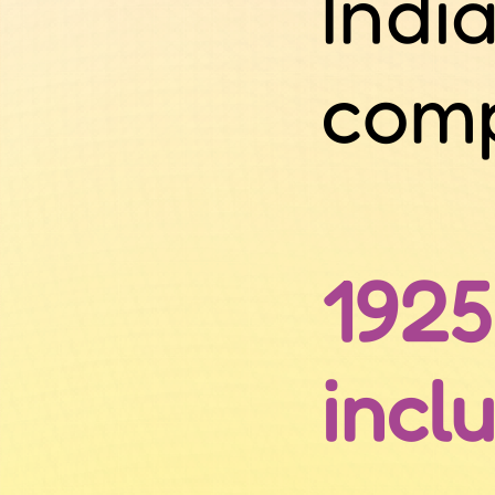
Indi
comp
1925
incl