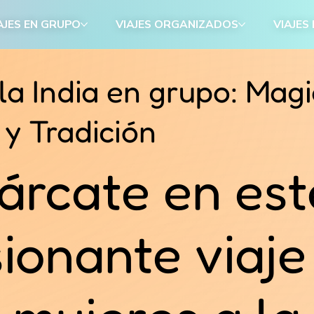
AJES EN GRUPO
VIAJES ORGANIZADOS
VIAJES
 la India en grupo: Magi
 y Tradición
rcate en est
ionante viaje