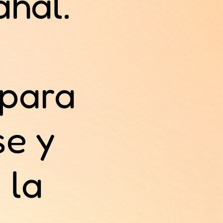
hal.
 para
se y
 la