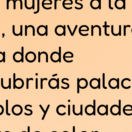
 mujeres a la
a, una aventu
a donde
ubrirás palac
los y ciudad