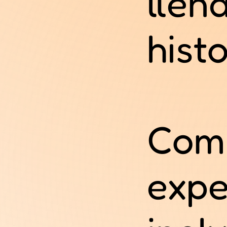
llena
histo
Comp
expe