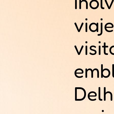
inol
viaj
visi
emb
Delhi