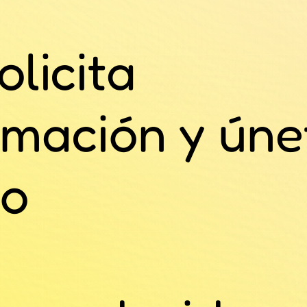
olicita
rmación y úne
po