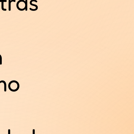
tras
n
mo