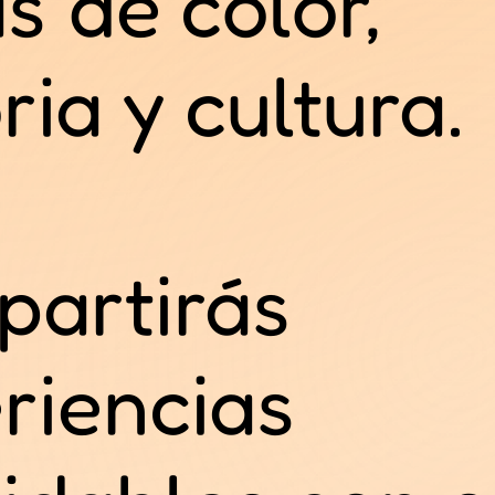
s de color,
ria y cultura.
artirás
riencias