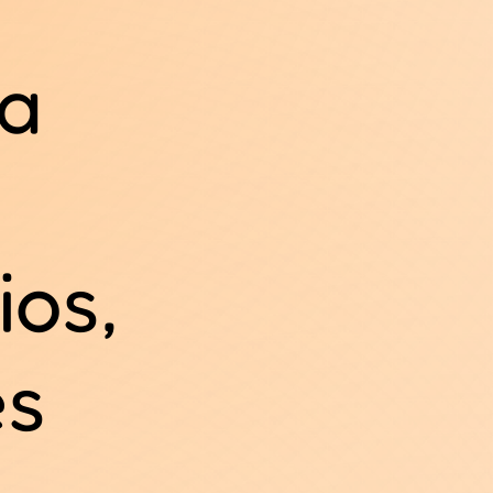
ra
ios,
es