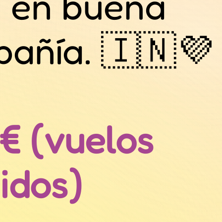
a en buena
añía. 🇮🇳💜
€ (vuelos
uidos)