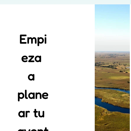
Empi
eza 
a 
plane
ar tu 