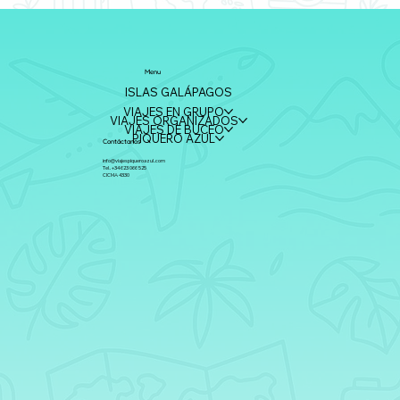
Menu
ISLAS GALÁPAGOS
VIAJES EN GRUPO
VIAJES ORGANIZADOS
VIAJES DE BUCEO
PIQUERO AZUL
Contáctanos
info@viajespiqueroazul.com
Tel. +34 623 066 525
CICMA 4330