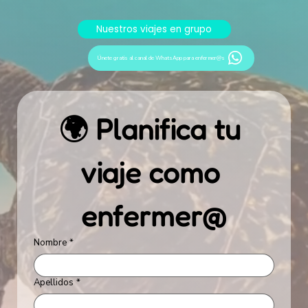
Nuestros viajes en grupo
Únete gratis al canal de WhatsApp para enfermer@s
🌍 Planifica tu 
viaje como 
enfermer@
Nombre
*
Apellidos
*