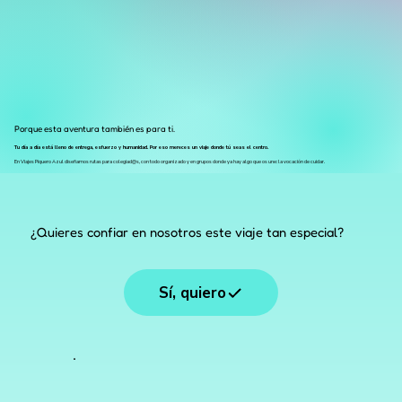
Porque esta aventura también es para ti.
Tu día a día está lleno de entrega, esfuerzo y humanidad. Por eso mereces un viaje donde tú seas el centro.
En Viajes Piquero Azul diseñamos rutas para colegiad@s, con todo organizado y en grupos donde ya hay algo que os une: la vocación de cuidar.
¡Ha llegado tu momento de disfrutar, conocer mundo y reconectar contigo mism@!
¿Quieres confiar en nosotros este viaje tan especial?
Sí, quiero