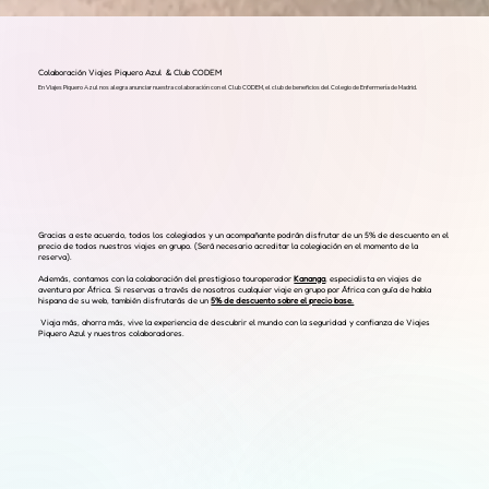
Colaboración Viajes Piquero Azul & Club CODEM
En Viajes Piquero Azul nos alegra anunciar nuestra colaboración con el Club CODEM, el club de beneficios del Colegio de Enfermería de Madrid.
Gracias a este acuerdo, todos los colegiados y un acompañante podrán disfrutar de un 5% de descuento en el
precio de todos nuestros viajes en grupo. (Será necesario acreditar la colegiación en el momento de la
reserva).
Además, contamos con la colaboración del prestigioso touroperador
Kananga
, especialista en viajes de
aventura por África. Si reservas a través de nosotros cualquier viaje en grupo por África con guía de habla
hispana de su web, también disfrutarás de un
5% de descuento sobre el precio base.
Viaja más, ahorra más, vive la experiencia de descubrir el mundo con la seguridad y confianza de Viajes
Piquero Azul y nuestros colaboradores.