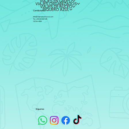
VIAJES EN GRUPO
VIAJES ORGANIZADOS
VIAJES DE BUCEO
PIQUERO AZUL
Contáctanos
info@viajespiqueroazul.com
Tel. +34 623 066 525
CICMA 4330
Síguenos