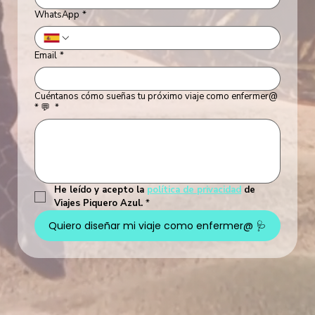
WhatsApp
*
Email
*
Cuéntanos cómo sueñas tu próximo viaje como enfermer@
* 💬
*
He leído y acepto la 
política de privacidad
 de 
Viajes Piquero Azul.
*
Quiero diseñar mi viaje como enfermer@ 🩺