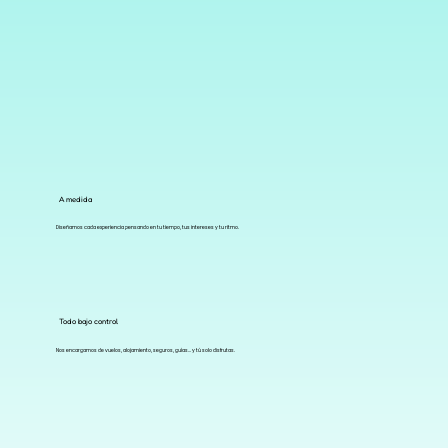
A medida
Diseñamos cada experiencia pensando en tu tiempo, tus intereses y tu ritmo.
Todo bajo control
Nos encargamos de vuelos, alojamiento, seguros, guías… y tú solo disfrutas.