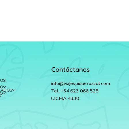
Contáctanos
GOS
info@viajespiqueroazul.com
PO
IZADOS
Tel. +34 623 066 525
EO
CICMA 4330