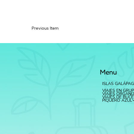
Previous Item
Menu
ISLAS GALÁPA
VIAJES EN GRU
VIAJES ORGAN
VIAJES DE BUC
PIQUERO AZUL