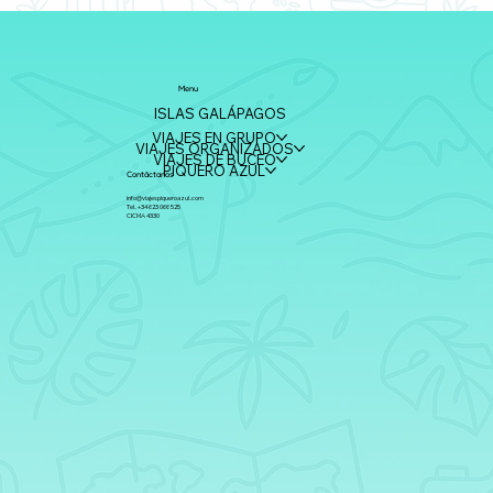
Menu
ISLAS GALÁPAGOS
VIAJES EN GRUPO
VIAJES ORGANIZADOS
VIAJES DE BUCEO
PIQUERO AZUL
Contáctanos
info@viajespiqueroazul.com
Tel. +34 623 066 525
CICMA 4330