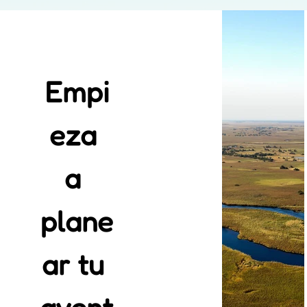
Empi
eza 
a 
plane
ar tu 